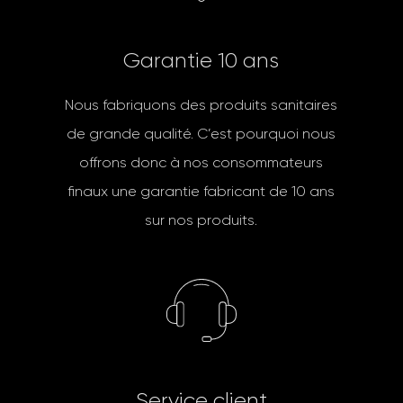
G
a
r
a
n
t
i
e
1
0
a
n
s
Nous fabriquons des produits sanitaires
de grande qualité. C’est pourquoi nous
offrons donc à nos consommateurs
finaux une garantie fabricant de 10 ans
sur nos produits.
S
e
r
v
i
c
e
c
l
i
e
n
t