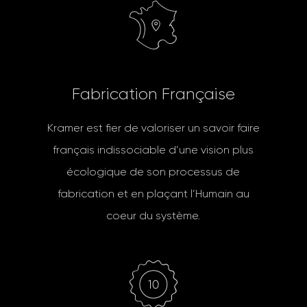
F
a
b
r
i
c
a
t
i
o
n
F
r
a
n
ç
a
i
s
e
Kramer est fier de valoriser un savoir faire
français indissociable d’une vision plus
écologique de son processus de
fabrication et en plaçant l’Humain au
coeur du système.