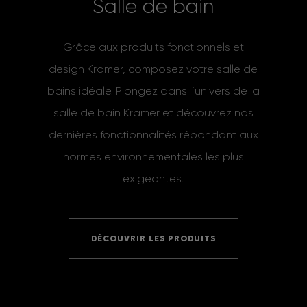
S
a
l
l
e
d
e
b
a
i
n
Grâce aux produits fonctionnels et
design Kramer, composez votre salle de
bains idéale. Plongez dans l’univers de la
salle de bain Kramer et découvrez nos
dernières fonctionnalités répondant aux
normes environnementales les plus
exigeantes.
DÉCOUVRIR LES PRODUITS