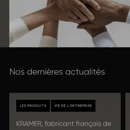
N
o
s
d
e
r
n
i
è
r
e
s
a
c
t
u
a
l
i
t
é
s
LES PRODUITS
VIE DE L'ENTREPRISE
KRAMER, fabricant français de