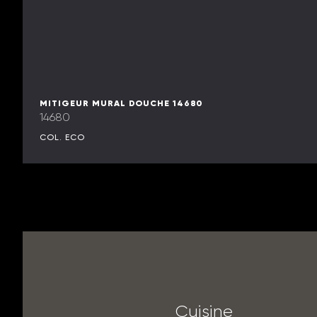
MITIGEUR MURAL DOUCHE 14680
14680
COL. ECO
C
u
i
s
i
n
e