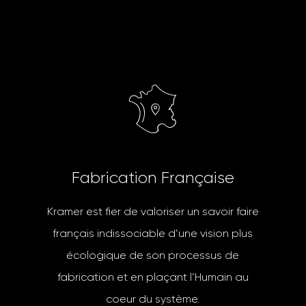
F
a
b
r
i
c
a
t
i
o
n
F
r
a
n
ç
a
i
s
e
Kramer est fier de valoriser un savoir faire
français indissociable d’une vision plus
écologique de son processus de
fabrication et en plaçant l’Humain au
coeur du système.