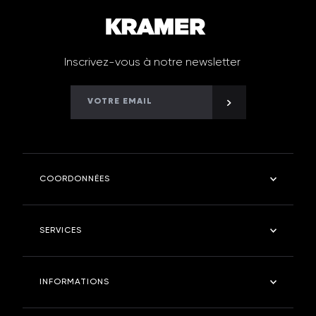
Inscrivez-vous à notre newsletter
COORDONNÉES
Kramer Robinetterie
SERVICES
4 rue des fontangues - 55400 - ETAIN
Tel : 03 29 87 03 11
Salle de bain
INFORMATIONS
Cuisine
kramerstore.com
Kramer Store