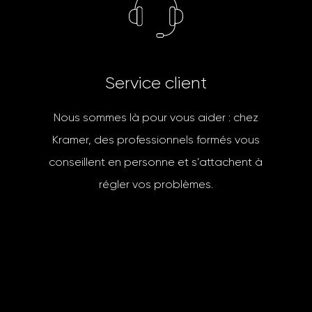
S
e
r
v
i
c
e
c
l
i
e
n
t
Nous sommes là pour vous aider : chez
Kramer, des professionnels formés vous
conseillent en personne et s’attachent à
régler vos problèmes.