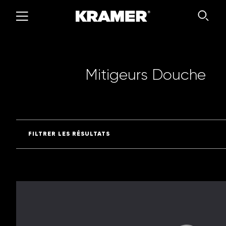
M
i
t
i
g
e
u
r
s
D
o
u
c
h
e
FILTRER LES RÉSULTATS