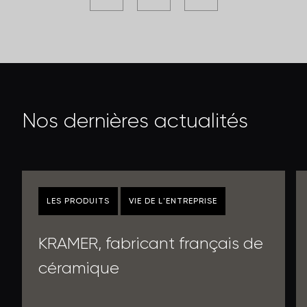
N
o
s
d
e
r
n
i
è
r
e
s
a
c
t
u
a
l
i
t
é
s
LES PRODUITS
VIE DE L'ENTREPRISE
KRAMER, fabricant français de
céramique