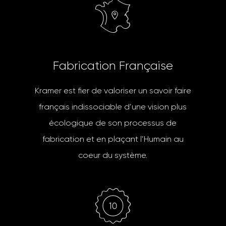
F
a
b
r
i
c
a
t
i
o
n
F
r
a
n
ç
a
i
s
e
Kramer est fier de valoriser un savoir faire
français indissociable d’une vision plus
écologique de son processus de
fabrication et en plaçant l’Humain au
coeur du système.