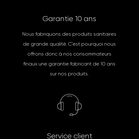
G
a
r
a
n
t
i
e
1
0
a
n
s
Nous fabriquons des produits sanitaires
de grande qualité. C’est pourquoi nous
offrons donc à nos consommateurs
finaux une garantie fabricant de 10 ans
sur nos produits.
S
e
r
v
i
c
e
c
l
i
e
n
t