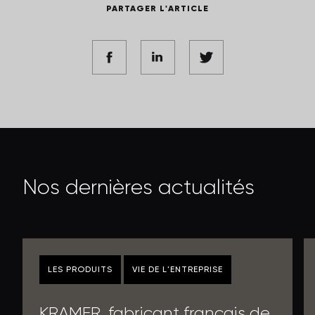
PARTAGER L'ARTICLE
N
o
s
d
e
r
n
i
è
r
e
s
a
c
t
u
a
l
i
t
é
s
LES PRODUITS
VIE DE L'ENTREPRISE
KRAMER, fabricant français de