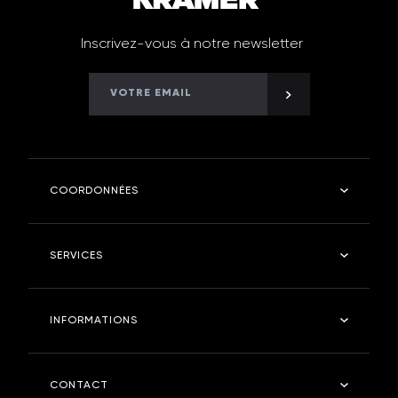
Inscrivez-vous à notre newsletter
COORDONNÉES
Kramer Robinetterie
SERVICES
4 rue des fontangues - 55400 - ETAIN
Tel : 03 29 87 03 11
Salle de bain
INFORMATIONS
Cuisine
kramerstore.com
Kramer Store
Entreprise
CONTACT
Entretien