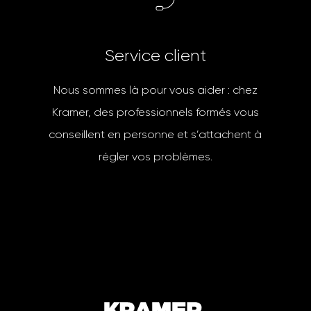
S
e
r
v
i
c
e
c
l
i
e
n
t
Nous sommes là pour vous aider : chez
Kramer, des professionnels formés vous
conseillent en personne et s’attachent à
régler vos problèmes.