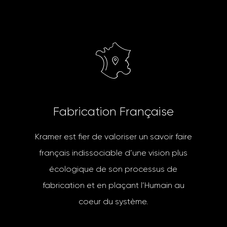
F
a
b
r
i
c
a
t
i
o
n
F
r
a
n
ç
a
i
s
e
Kramer est fier de valoriser un savoir faire
français indissociable d’une vision plus
écologique de son processus de
fabrication et en plaçant l’Humain au
coeur du système.