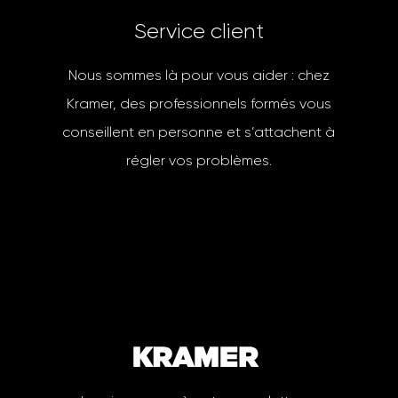
S
e
r
v
i
c
e
c
l
i
e
n
t
Nous sommes là pour vous aider : chez
Kramer, des professionnels formés vous
conseillent en personne et s’attachent à
régler vos problèmes.