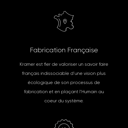
F
a
b
r
i
c
a
t
i
o
n
F
r
a
n
ç
a
i
s
e
Kramer est fier de valoriser un savoir faire
français indissociable d’une vision plus
écologique de son processus de
fabrication et en plaçant l’Humain au
coeur du système.