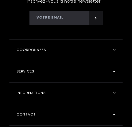
Inscrivez-vous à notre newsletter
COORDONNÉES
Kramer Robinetterie
SERVICES
4 rue des fontangues - 55400 - ETAIN
Tel : 03 29 87 03 11
Salle de bain
INFORMATIONS
Cuisine
kramerstore.com
Kramer Store
Entreprise
CONTACT
Entretien
FAQ
Nous contacter