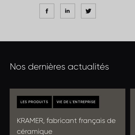
N
o
s
d
e
r
n
i
è
r
e
s
a
c
t
u
a
l
i
t
é
s
LES PRODUITS
VIE DE L'ENTREPRISE
KRAMER, fabricant français de
céramique