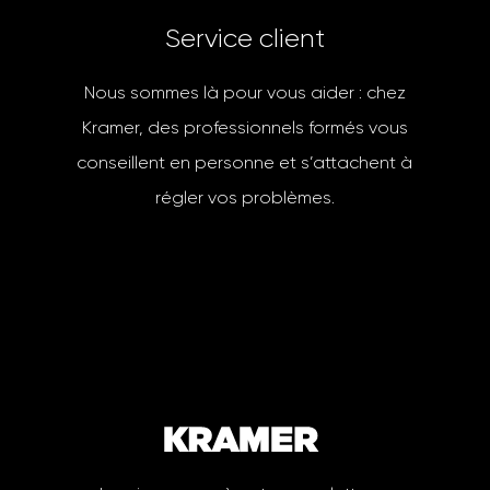
S
e
r
v
i
c
e
c
l
i
e
n
t
Nous sommes là pour vous aider : chez
Kramer, des professionnels formés vous
conseillent en personne et s’attachent à
régler vos problèmes.