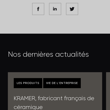
N
o
s
d
e
r
n
i
è
r
e
s
a
c
t
u
a
l
i
t
é
s
LES PRODUITS
VIE DE L'ENTREPRISE
KRAMER, fabricant français de
céramique