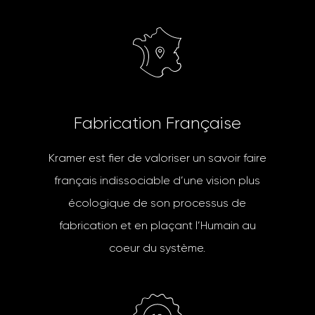
F
a
b
r
i
c
a
t
i
o
n
F
r
a
n
ç
a
i
s
e
Kramer est fier de valoriser un savoir faire
français indissociable d’une vision plus
écologique de son processus de
fabrication et en plaçant l’Humain au
coeur du système.