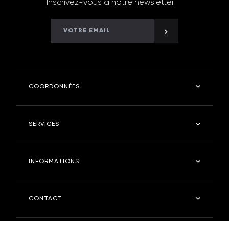
Inscrivez-vous à notre newsletter
COORDONNÉES
Kramer Robinetterie
SERVICES
4 rue des fontangues - 55400 - ETAIN
Tel : 03 29 87 03 11
Salle de bain
INFORMATIONS
Cuisine
kramerstore.com
Kramer Store
Entreprise
CONTACT
Entretien
FAQ
Nous contacter