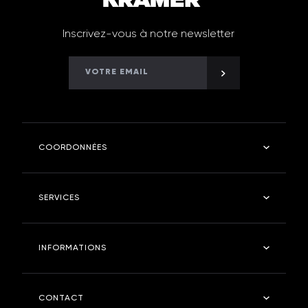
Inscrivez-vous à notre newsletter
COORDONNÉES
Kramer Robinetterie
SERVICES
4 rue des fontangues - 55400 - ETAIN
Tel : 03 29 87 03 11
Salle de bain
INFORMATIONS
Cuisine
kramerstore.com
Kramer Store
Entreprise
CONTACT
Entretien