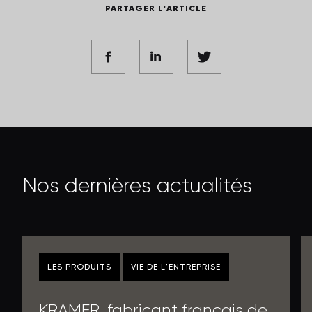
PARTAGER L'ARTICLE
N
o
s
d
e
r
n
i
è
r
e
s
a
c
t
u
a
l
i
t
é
s
LES PRODUITS
VIE DE L'ENTREPRISE
KRAMER, fabricant français de