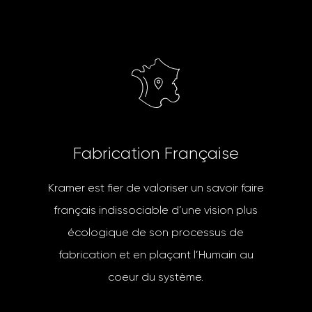
F
a
b
r
i
c
a
t
i
o
n
F
r
a
n
ç
a
i
s
e
Kramer est fier de valoriser un savoir faire
français indissociable d’une vision plus
écologique de son processus de
fabrication et en plaçant l’Humain au
coeur du système.