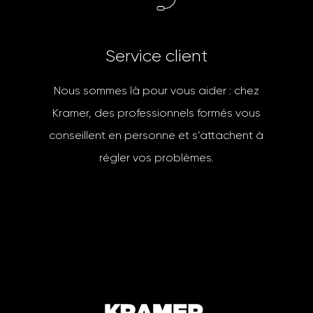
S
e
r
v
i
c
e
c
l
i
e
n
t
Nous sommes là pour vous aider : chez
Kramer, des professionnels formés vous
conseillent en personne et s’attachent à
régler vos problèmes.