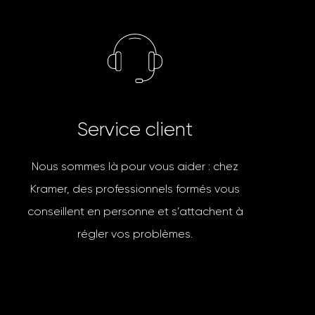
S
e
r
v
i
c
e
c
l
i
e
n
t
Nous sommes là pour vous aider : chez
Kramer, des professionnels formés vous
conseillent en personne et s’attachent à
régler vos problèmes.