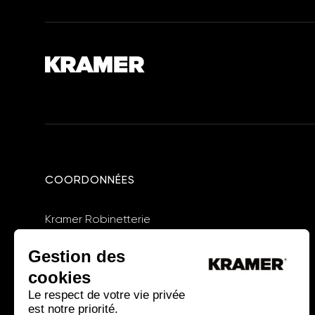
COORDONNÉES
Kramer Robinetterie
4 rue des fontangues - 55400 - ETAIN
Gestion des
Tel : 03 29 87 03 11
cookies
Le respect de votre vie privée
kramerstore.com
est notre priorité.