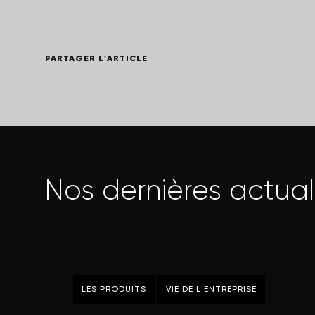
PARTAGER L'ARTICLE
N
o
s
d
e
r
n
i
è
r
e
s
a
c
t
u
a
l
LES PRODUITS
VIE DE L'ENTREPRISE