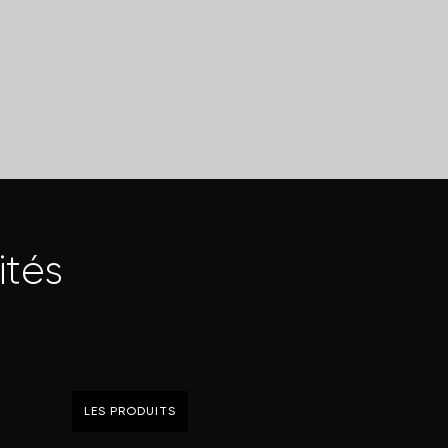
i
t
é
s
LES PRODUITS