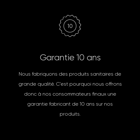
G
a
r
a
n
t
i
e
1
0
a
n
s
Nous fabriquons des produits sanitaires de
grande qualité. C’est pourquoi nous offrons
donc à nos consommateurs finaux une
garantie fabricant de 10 ans sur nos
produits.