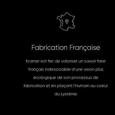
F
a
b
r
i
c
a
t
i
o
n
F
r
a
n
ç
a
i
s
e
Kramer est fier de valoriser un savoir faire
français indissociable d’une vision plus
écologique de son processus de
fabrication et en plaçant l’Humain au coeur
du système.