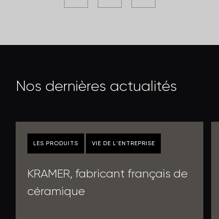
N
o
s
d
e
r
n
i
è
r
e
s
a
c
t
u
a
l
i
t
é
s
LES PRODUITS
VIE DE L'ENTREPRISE
KRAMER, fabricant français de
céramique