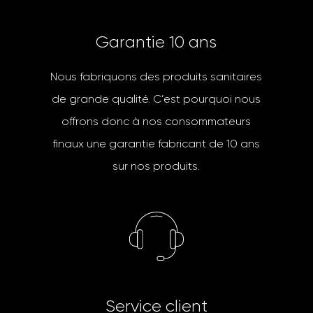
G
a
r
a
n
t
i
e
1
0
a
n
s
Nous fabriquons des produits sanitaires
de grande qualité. C’est pourquoi nous
offrons donc à nos consommateurs
finaux une garantie fabricant de 10 ans
sur nos produits.
S
e
r
v
i
c
e
c
l
i
e
n
t