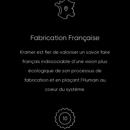
F
a
b
r
i
c
a
t
i
o
n
F
r
a
n
ç
a
i
s
e
Kramer est fier de valoriser un savoir faire
français indissociable d’une vision plus
écologique de son processus de
fabrication et en plaçant l’Humain au
coeur du système.