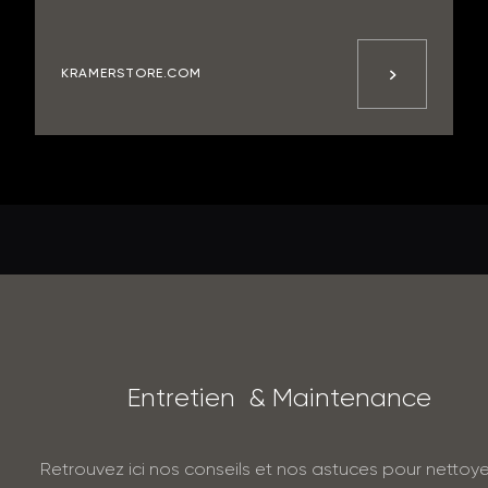
KRAMERSTORE.COM
E
n
t
r
e
t
i
e
n
&
M
a
i
n
t
e
n
a
n
c
e
Retrouvez ici nos conseils et nos astuces pour nettoye