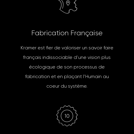
F
a
b
r
i
c
a
t
i
o
n
F
r
a
n
ç
a
i
s
e
Kramer est fier de valoriser un savoir faire
français indissociable d’une vision plus
écologique de son processus de
fabrication et en plaçant l’Humain au
coeur du système.