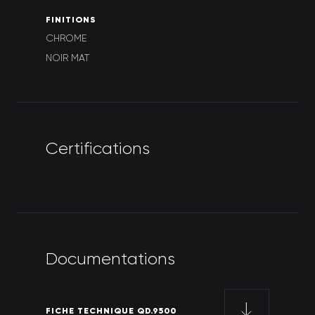
F
I
N
I
T
I
O
N
S
CHROME
NOIR MAT
C
e
r
t
i
f
i
c
a
t
i
o
n
s
D
o
c
u
m
e
n
t
a
t
i
o
n
s
FICHE TECHNIQUE QD.9500