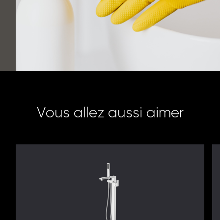
V
o
u
s
a
l
l
e
z
a
u
s
s
i
a
i
m
e
r