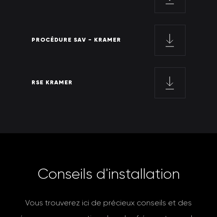
PROCÉDURE SAV - KRAMER
RSE KRAMER
C
o
n
s
e
i
l
s
d
'
i
n
s
t
a
l
l
a
t
i
o
n
Vous trouverez ici de précieux conseils et des