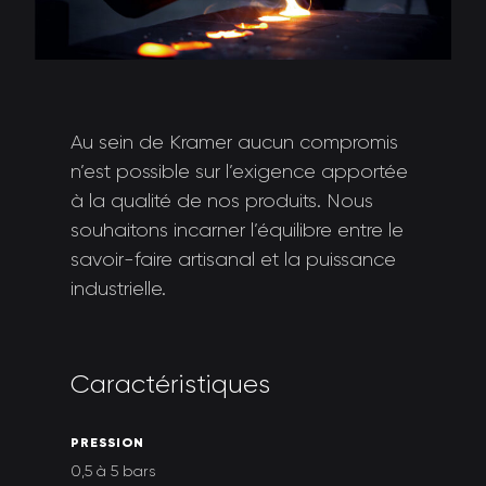
Au sein de Kramer aucun compromis
n’est possible sur l’exigence apportée
à la qualité de nos produits. Nous
souhaitons incarner l’équilibre entre le
savoir-faire artisanal et la puissance
industrielle.
C
a
r
a
c
t
é
r
i
s
t
i
q
u
e
s
P
R
E
S
S
I
O
N
0,5 à 5 bars