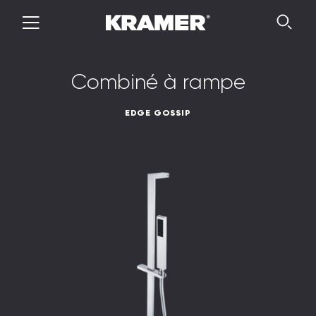
C
o
m
b
i
n
é
à
r
a
m
p
e
EDGE GOSSIP