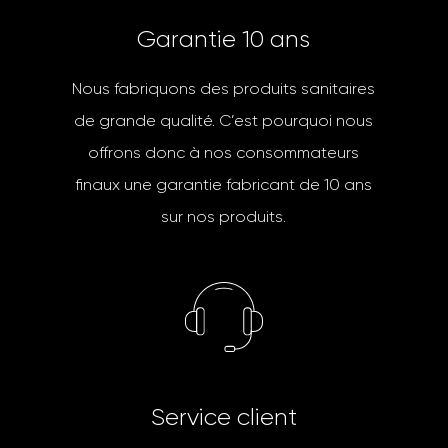
G
a
r
a
n
t
i
e
1
0
a
n
s
Nous fabriquons des produits sanitaires
de grande qualité. C’est pourquoi nous
offrons donc à nos consommateurs
finaux une garantie fabricant de 10 ans
sur nos produits.
S
e
r
v
i
c
e
c
l
i
e
n
t