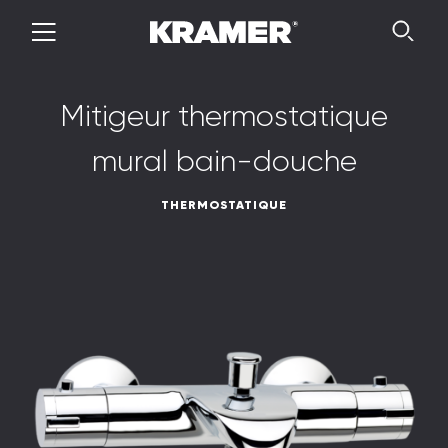
M
i
t
i
g
e
u
r
t
h
e
r
m
o
s
t
a
t
i
q
u
e
m
u
r
a
l
b
a
i
n
-
d
o
u
c
h
e
THERMOSTATIQUE