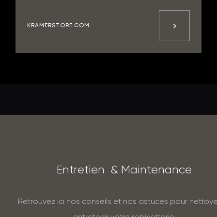
KRAMERSTORE.COM
E
n
t
r
e
t
i
e
n
&
M
a
i
n
t
e
n
a
n
c
e
Retrouvez ici nos conseils et nos astuces pour nettoye