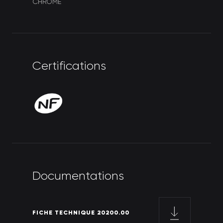
CHROME
C
e
r
t
i
f
i
c
a
t
i
o
n
s
D
o
c
u
m
e
n
t
a
t
i
o
n
s
FICHE TECHNIQUE 20200.00