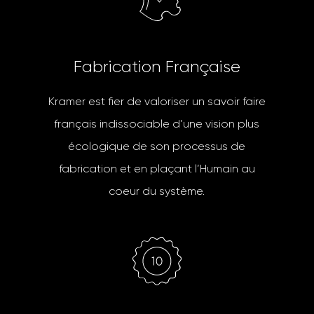
F
a
b
r
i
c
a
t
i
o
n
F
r
a
n
ç
a
i
s
e
Kramer est fier de valoriser un savoir faire
français indissociable d’une vision plus
écologique de son processus de
fabrication et en plaçant l’Humain au
coeur du système.