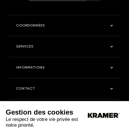
COORDONNÉES
Kramer Robinetterie
SERVICES
4 rue des fontangues - 55400 - ETAIN
Tel : 03 29 87 03 11
Salle de bain
INFORMATIONS
Cuisine
kramerstore.com
Kramer Store
Entreprise
CONTACT
Entretien
FAQ
Nous contacter
Gestion des cookies
Relation presse
Le respect de votre vie privée est
notre priorité.