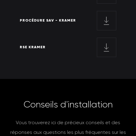
PROCÉDURE SAV - KRAMER
RSE KRAMER
C
o
n
s
e
i
l
s
d
'
i
n
s
t
a
l
l
a
t
i
o
n
Vous trouverez ici de précieux conseils et des
réponses aux questions les plus fréquentes sur les