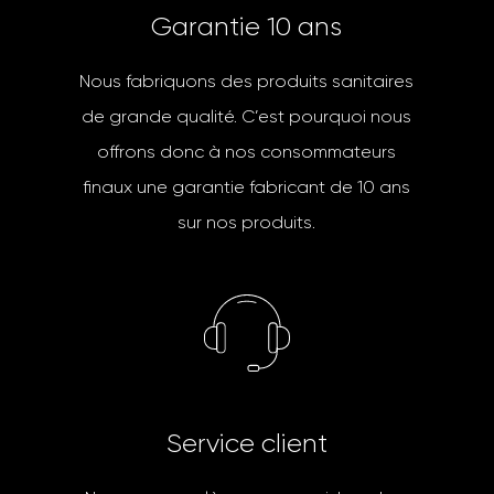
G
a
r
a
n
t
i
e
1
0
a
n
s
Nous fabriquons des produits sanitaires
de grande qualité. C’est pourquoi nous
offrons donc à nos consommateurs
finaux une garantie fabricant de 10 ans
sur nos produits.
S
e
r
v
i
c
e
c
l
i
e
n
t