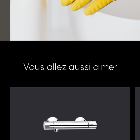
V
o
u
s
a
l
l
e
z
a
u
s
s
i
a
i
m
e
r