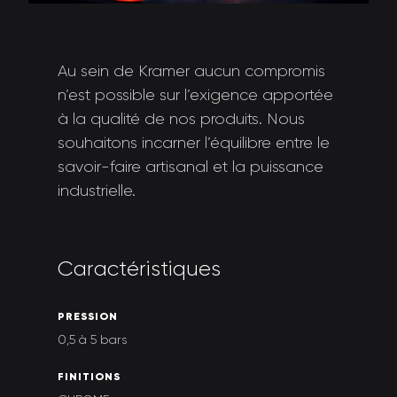
Au sein de Kramer aucun compromis
n’est possible sur l’exigence apportée
à la qualité de nos produits. Nous
souhaitons incarner l’équilibre entre le
savoir-faire artisanal et la puissance
industrielle.
C
a
r
a
c
t
é
r
i
s
t
i
q
u
e
s
P
R
E
S
S
I
O
N
0,5 à 5 bars
F
I
N
I
T
I
O
N
S