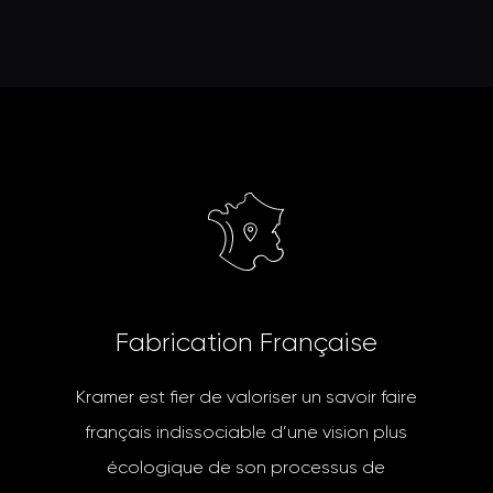
F
a
b
r
i
c
a
t
i
o
n
F
r
a
n
ç
a
i
s
e
Kramer est fier de valoriser un savoir faire
français indissociable d’une vision plus
écologique de son processus de