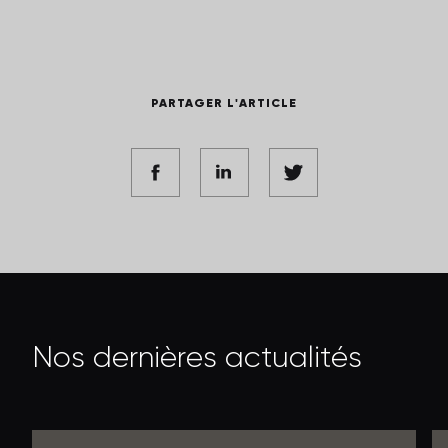
PARTAGER L'ARTICLE
N
o
s
d
e
r
n
i
è
r
e
s
a
c
t
u
a
l
i
t
é
s