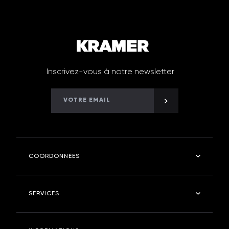
Inscrivez-vous à notre newsletter
COORDONNÉES
Kramer Robinetterie
SERVICES
4 rue des fontangues - 55400 - ETAIN
Tel : 03 29 87 03 11
Salle de bain