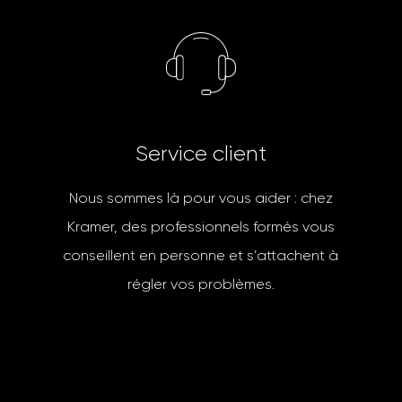
S
e
r
v
i
c
e
c
l
i
e
n
t
Nous sommes là pour vous aider : chez
Kramer, des professionnels formés vous
conseillent en personne et s’attachent à
régler vos problèmes.