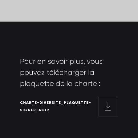
P
o
u
r
e
n
s
a
v
o
i
r
p
l
u
s
,
v
o
u
s
p
o
u
v
e
z
t
é
l
é
c
h
a
r
g
e
r
l
a
p
l
a
q
u
e
t
t
e
d
e
l
a
c
h
a
r
t
e
:
CHARTE-DIVERSITE_PLAQUETTE-
SIGNER-AGIR