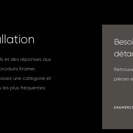
a
l
l
a
t
i
o
n
Beso
déta
ils et des réponses aux
 produits Kramer,
Retrouve
isissez une catégorie et
pièces e
 les plus fréquentes.
KRAMERS