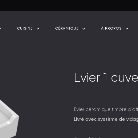
CUISINE
CÉRAMIQUE
À PROPOS
E
v
i
e
r
1
c
u
v
Evier céramique timbre d’of
Livré avec système de vida