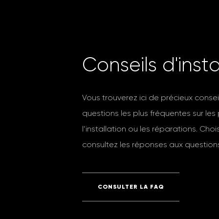
C
o
n
s
e
i
l
s
d
'
i
n
s
t
Vous trouverez ici de précieux conse
questions les plus fréquentes sur les
l’installation ou les réparations. Cho
consultez les réponses aux questions
CONSULTER LA FAQ