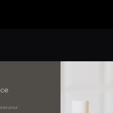
n
c
e
tuces pour