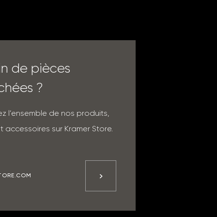
in de pièces
chées ?
z l’ensemble de nos produits,
t accessoires sur Kramer Store.
TORE.COM