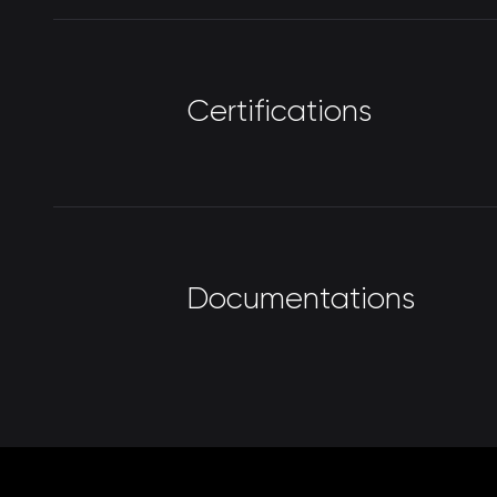
C
e
r
t
i
f
i
c
a
t
i
o
n
s
D
o
c
u
m
e
n
t
a
t
i
o
n
s