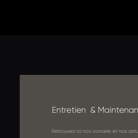
E
n
t
r
e
t
i
e
n
&
M
a
i
n
t
e
n
a
Retrouvez ici nos conseils et nos as