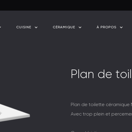
CUISINE
CÉRAMIQUE
À PROPOS
P
l
a
n
d
e
t
o
i
l
Plan de toilette céramique
Avec trop plein et percemen