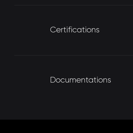
C
e
r
t
i
f
i
c
a
t
i
o
n
s
D
o
c
u
m
e
n
t
a
t
i
o
n
s