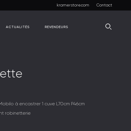
kramerstore.com
Contact
ACTUALITÉS
REVENDEURS
e
t
t
e
 Mobilo à encastrer 1 cuve L70cm P46cm
t robinetterie