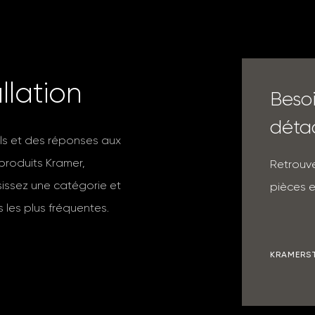
a
l
l
a
t
i
o
n
Beso
déta
ils et des réponses aux
 produits Kramer,
Retrouve
isissez une catégorie et
pièces e
 les plus fréquentes.
KRAMERS