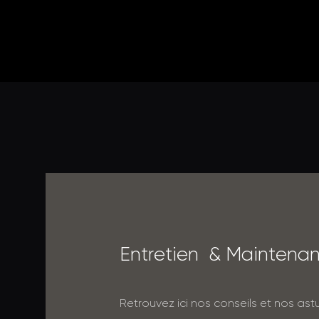
E
n
t
r
e
t
i
e
n
&
M
a
i
n
t
e
n
a
Retrouvez ici nos conseils et nos as