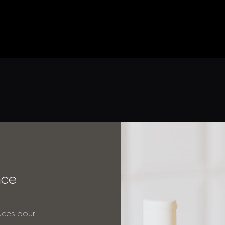
n
c
e
tuces pour