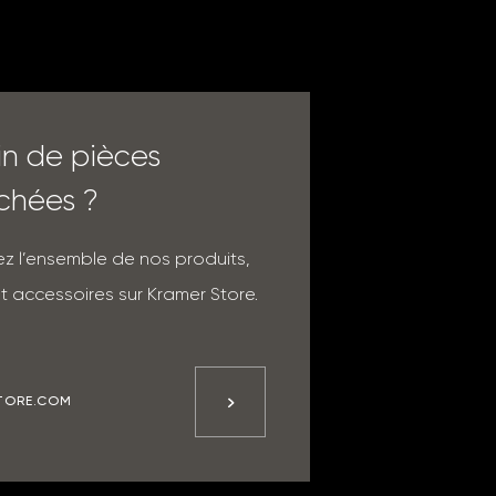
in de pièces
chées ?
z l’ensemble de nos produits,
t accessoires sur Kramer Store.
TORE.COM