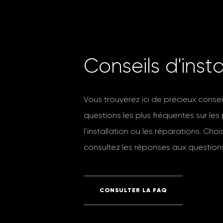
C
o
n
s
e
i
l
s
d
'
i
n
s
t
Vous trouverez ici de précieux conse
questions les plus fréquentes sur les
l’installation ou les réparations. Cho
consultez les réponses aux questions
CONSULTER LA FAQ