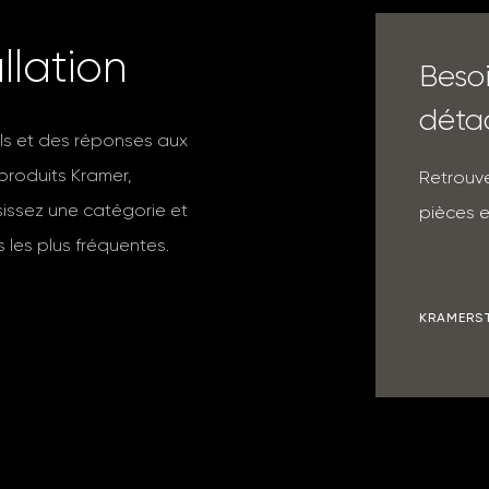
a
l
l
a
t
i
o
n
Beso
déta
ils et des réponses aux
 produits Kramer,
Retrouve
isissez une catégorie et
pièces e
 les plus fréquentes.
KRAMERS