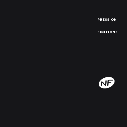
P
R
E
S
S
I
O
N
F
I
N
I
T
I
O
N
S