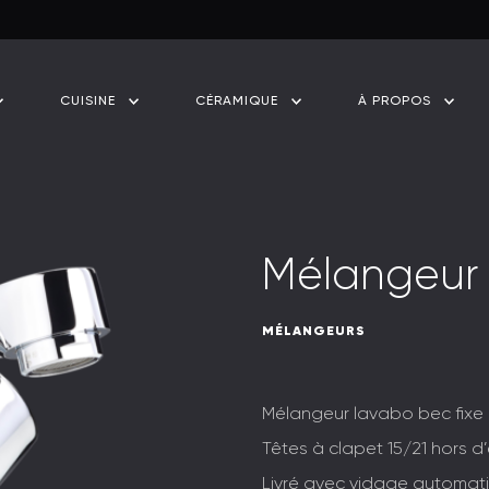
CUISINE
CÉRAMIQUE
À PROPOS
M
é
l
a
n
g
e
u
r
MÉLANGEURS
Mélangeur lavabo bec fixe
Têtes à clapet 15/21 hors d
Livré avec vidage automatiqu