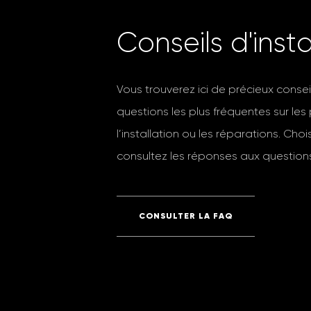
C
o
n
s
e
i
l
s
d
'
i
n
s
t
Vous trouverez ici de précieux conse
questions les plus fréquentes sur les
l’installation ou les réparations. Cho
consultez les réponses aux questions
CONSULTER LA FAQ