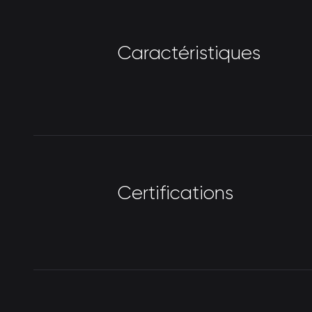
C
a
r
a
c
t
é
r
i
s
t
i
q
u
e
s
C
e
r
t
i
f
i
c
a
t
i
o
n
s