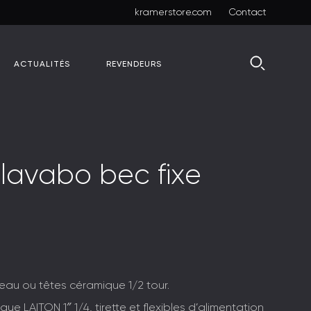
kramerstore.com
Contact
ACTUALITÉS
REVENDEURS
l
a
v
a
b
o
b
e
c
f
i
x
e
’eau ou têtes céramique 1/2 tour.
e LAITON 1″ 1/4, tirette et flexibles d’alimentation