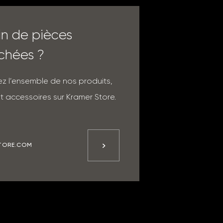
in de pièces
chées ?
z l’ensemble de nos produits,
t accessoires sur Kramer Store.
TORE.COM