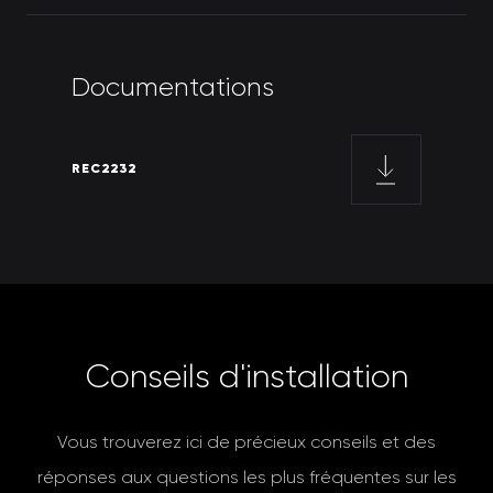
D
o
c
u
m
e
n
t
a
t
i
o
n
s
REC2232
C
o
n
s
e
i
l
s
d
'
i
n
s
t
a
l
l
a
t
i
o
n
Vous trouverez ici de précieux conseils et des
réponses aux questions les plus fréquentes sur les