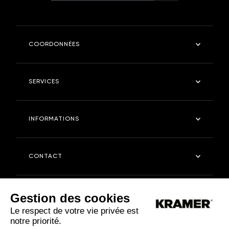
COORDONNÉES
Kramer Robinetterie
SERVICES
4 rue des fontangues - 55400 - ETAIN
Tel : 03 29 87 03 11
Salle de bain
INFORMATIONS
Cuisine
kramerstore.com
Kramer Store
Entreprise
CONTACT
Entretien
FAQ
Nous contacter
Gestion des cookies
Relation presse
Le respect de votre vie privée est
notre priorité.