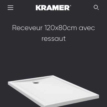
R
e
c
e
v
e
u
r
1
2
0
x
8
0
c
m
a
v
e
c
r
e
s
s
a
u
t