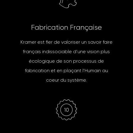
F
a
b
r
i
c
a
t
i
o
n
F
r
a
n
ç
a
i
s
e
Kramer est fier de valoriser un savoir faire
français indissociable d’une vision plus
écologique de son processus de
fabrication et en plaçant l’Humain au
coeur du système.