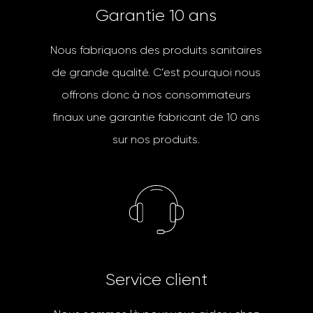
G
a
r
a
n
t
i
e
1
0
a
n
s
Nous fabriquons des produits sanitaires
de grande qualité. C’est pourquoi nous
offrons donc à nos consommateurs
finaux une garantie fabricant de 10 ans
sur nos produits.
S
e
r
v
i
c
e
c
l
i
e
n
t