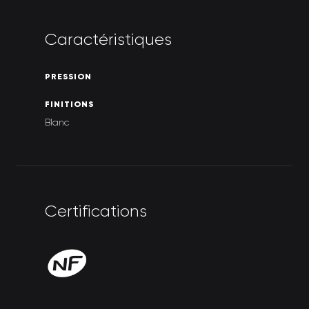
C
a
r
a
c
t
é
r
i
s
t
i
q
u
e
s
P
R
E
S
S
I
O
N
F
I
N
I
T
I
O
N
S
Blanc
C
e
r
t
i
f
i
c
a
t
i
o
n
s