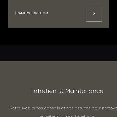
KRAMERSTORE.COM
E
n
t
r
e
t
i
e
n
&
M
a
i
n
t
e
n
a
n
c
e
Retrouvez ici nos conseils et nos astuces pour nettoye
entretenir votre robinetterie.