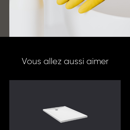
V
o
u
s
a
l
l
e
z
a
u
s
s
i
a
i
m
e
r